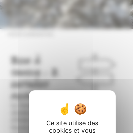
|
Accueil
Localisation hiver
Bon à
savoir : 2
entrées
possibles
Le Domaine
skiable du Roc
d’Enfer se situe en
Ce site utilise des
Haute-Savoie,
cookies et vous