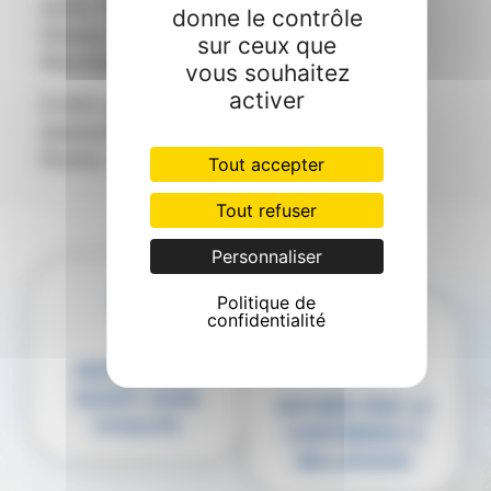
entre Thonon et
donne le contrôle
Cluses, à 6 km de
sur ceux que
Morzine.
vous souhaitez
activer
Il fait partie du
domaine des
Portes du Soleil.
Tout accepter
Tout refuser
Personnaliser
Politique de
confidentialité
ENTRÉE PAR
SAINT-JEAN
ENTRÉE PAR LA
D’AULPS
CHÈVRERIE À
BELLEVAUX