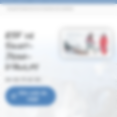
|
Accueil
Ecole de ski et location de matériel
ESF de
Saint-
Jean-
D'Aulps
04 50 79 63 30
Site web de
l'ESF