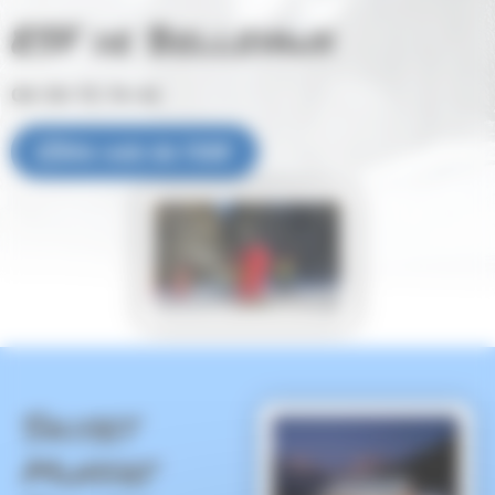
ESF de Bellevaux
04 50 73 74 41
Site web de l'ESF
Skiset
Muffat